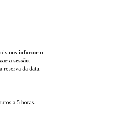
pois
nos informe o
zar a sessão
.
a reserva da data.
utos a 5 horas.